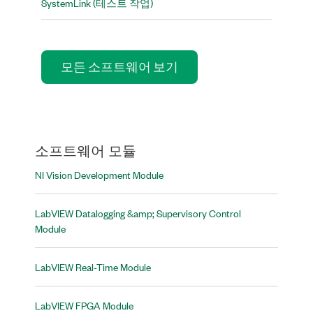
SystemLink (테스트 작업)
모든 소프트웨어 보기
소프트웨어 모듈
NI Vision Development Module
LabVIEW Datalogging &amp; Supervisory Control
Module
LabVIEW Real-Time Module
LabVIEW FPGA Module