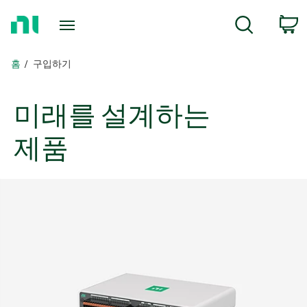
홈
c
검색
페
이
지
홈
구입하기
로
돌
아
미래를 설계하는
가
기
제품