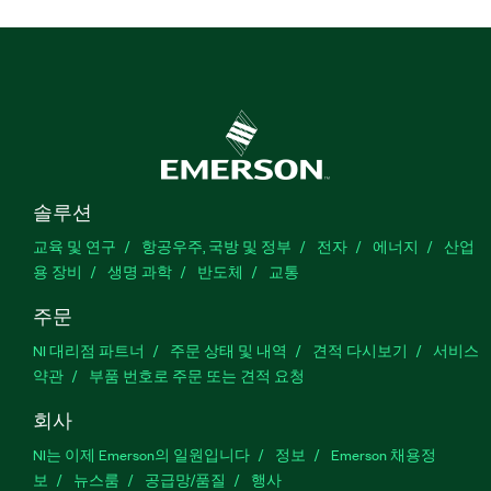
솔루션
교육 및 연구
항공우주, 국방 및 정부
전자
에너지
산업
용 장비
생명 과학
반도체
교통
주문
NI 대리점 파트너
주문 상태 및 내역
견적 다시보기
서비스
약관
부품 번호로 주문 또는 견적 요청
회사
NI는 이제 Emerson의 일원입니다
정보
Emerson 채용정
보
뉴스룸
공급망/품질
행사