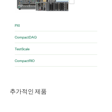
PXI​
CompactDAQ
TestScale
CompactRIO
추가적인 제품