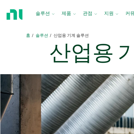
홈
페
솔루션
제품
관점
지원
커
이
지
로
홈
솔루션
​산업용 기계 솔루션
돌
산업용 
아
가
기