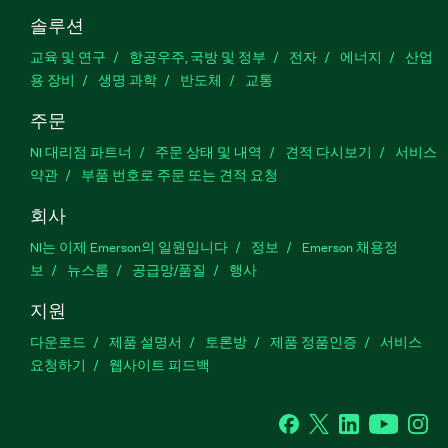
솔루션
교육 및 연구
항공우주, 국방 및 정부
전자
에너지
산업
용 장비
생명 과학
반도체
교통
주문
NI 대리점 파트너
주문 상태 및 내역
견적 다시보기
서비스
약관
부품 번호로 주문 또는 견적 요청
회사
NI는 이제 Emerson의 일원입니다
정보
Emerson 채용정
보
뉴스룸
공급망/품질
행사
지원
다운로드
제품 설명서
토론방
제품 정품인증
서비스
요청하기
웹사이트 피드백
Facebook
Twitter
LinkedIn
YouTu
In