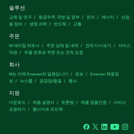
솔루션
교육 및 연구
항공우주, 국방 및 정부
전자
에너지
산업
용 장비
생명 과학
반도체
교통
주문
NI 대리점 파트너
주문 상태 및 내역
견적 다시보기
서비스
약관
부품 번호로 주문 또는 견적 요청
회사
NI는 이제 Emerson의 일원입니다
정보
Emerson 채용정
보
뉴스룸
공급망/품질
행사
지원
다운로드
제품 설명서
토론방
제품 정품인증
서비스
요청하기
웹사이트 피드백
Facebook
Twitter
LinkedIn
YouTu
In