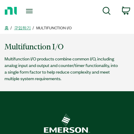
홈
c
검색
페
이
지
홈
구입하기
MULTIFUNCTION I/O
로
돌
Multifunction I/O
아
가
Multifunction I/O products combine common I/O, including
기
analog input and output and counter/timer functionality, into
a single form factor to help reduce complexity and meet
multiple system requirements.