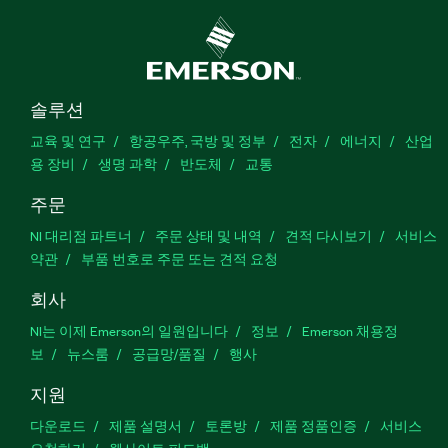
솔루션
교육 및 연구
항공우주, 국방 및 정부
전자
에너지
산업
용 장비
생명 과학
반도체
교통
주문
NI 대리점 파트너
주문 상태 및 내역
견적 다시보기
서비스
약관
부품 번호로 주문 또는 견적 요청
회사
NI는 이제 Emerson의 일원입니다
정보
Emerson 채용정
보
뉴스룸
공급망/품질
행사
지원
다운로드
제품 설명서
토론방
제품 정품인증
서비스