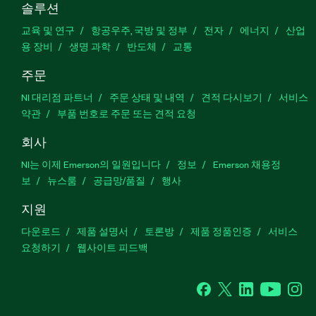
솔루션
교육 및 연구
항공우주, 국방 및 정부
전자
에너지
산업
용 장비
생명 과학
반도체
교통
주문
NI 대리점 파트너
주문 상태 및 내역
견적 다시보기
서비스
약관
부품 번호로 주문 또는 견적 요청
회사
NI는 이제 Emerson의 일원입니다
정보
Emerson 채용정
보
뉴스룸
공급망/품질
행사
지원
다운로드
제품 설명서
토론방
제품 정품인증
서비스
요청하기
웹사이트 피드백
Facebook
Twitter
LinkedIn
YouTu
In