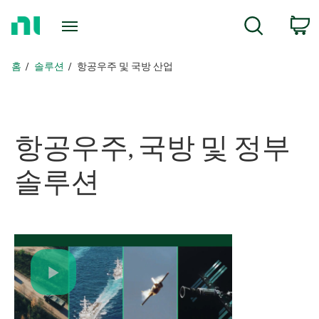
홈
c
검색
페
이
지
홈
솔루션
항공우주 및 국방 산업
로
돌
아
가
항공우주, 국방 및 정부
기
솔루션
Play
Video