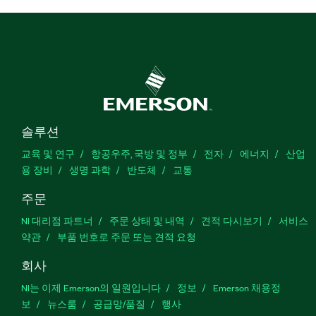
솔루션
교육 및 연구
항공우주, 국방 및 정부
전자
에너지
산업
용 장비
생명 과학
반도체
교통
주문
NI 대리점 파트너
주문 상태 및 내역
견적 다시보기
서비스
약관
부품 번호로 주문 또는 견적 요청
회사
NI는 이제 Emerson의 일원입니다
정보
Emerson 채용정
보
뉴스룸
공급망/품질
행사