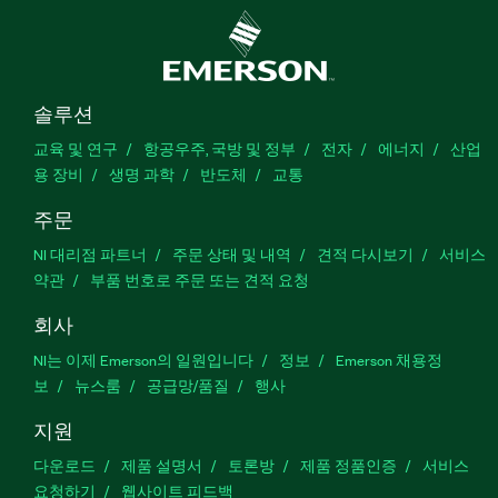
솔루션
교육 및 연구
항공우주, 국방 및 정부
전자
에너지
산업
용 장비
생명 과학
반도체
교통
주문
NI 대리점 파트너
주문 상태 및 내역
견적 다시보기
서비스
약관
부품 번호로 주문 또는 견적 요청
회사
NI는 이제 Emerson의 일원입니다
정보
Emerson 채용정
보
뉴스룸
공급망/품질
행사
지원
다운로드
제품 설명서
토론방
제품 정품인증
서비스
요청하기
웹사이트 피드백