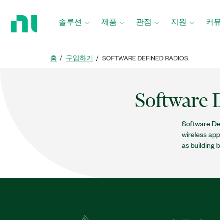
홈
페
솔루션
제품
관점
지원
커
이
지
로
홈
구입하기
SOFTWARE DEFINED RADIOS
돌
아
가
Software 
기
Software De
wireless app
as building 