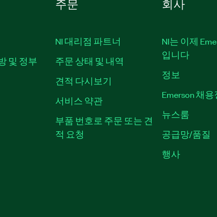
주문
회사
NI 대리점 파트너
NI는 이제 Em
입니다
방 및 정부
주문 상태 및 내역
정보
견적 다시보기
Emerson 채
서비스 약관
뉴스룸
부품 번호로 주문 또는 견
적 요청
공급망/품질
행사