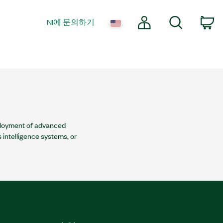
내 계정
검색
co
NI에 문의하기
eployment of advanced
 intelligence systems, or