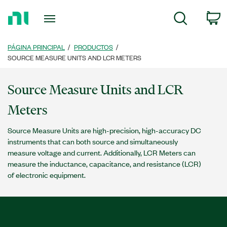
Regresar
c
Búsqueda
a
la
página
PÁGINA PRINCIPAL
PRODUCTOS
principal
SOURCE MEASURE UNITS AND LCR METERS
Source Measure Units and LCR
Meters
Source Measure Units are high-precision, high-accuracy DC
instruments that can both source and simultaneously
measure voltage and current. Additionally, LCR Meters can
measure the inductance, capacitance, and resistance (LCR)
of electronic equipment.