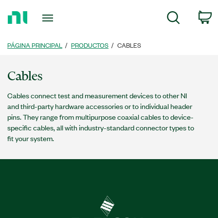
Regresar
c
Búsqueda
a
la
página
PÁGINA PRINCIPAL
PRODUCTOS
CABLES
principal
Cables
Cables connect test and measurement devices to other NI
and third-party hardware accessories or to individual header
pins. They range from multipurpose coaxial cables to device-
specific cables, all with industry-standard connector types to
fit your system.