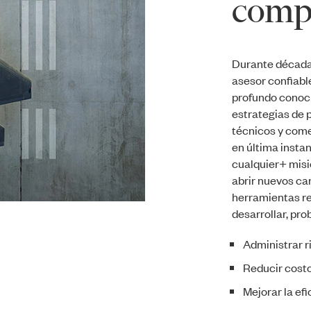
comp
Durante década
asesor confiabl
profundo conoc
estrategias de 
técnicos y come
en última insta
cualquier+ misi
abrir nuevos c
herramientas re
desarrollar, pr
Administrar r
Reducir cost
Mejorar la efi