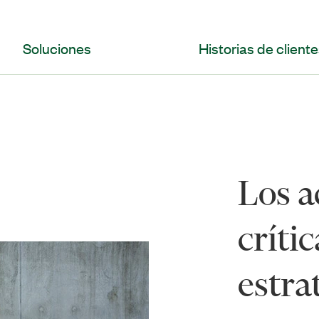
Soluciones
Historias de client
Los a
críti
estra