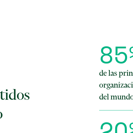
8
5
de las pri
organizac
idos
del mundo 
o
2
O