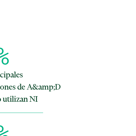
%
ncipales
iones de A&amp;D
utilizan NI
%