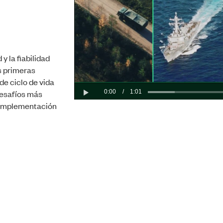
y la fiabilidad
s primeras
e ciclo de vida
0:00
/
1:01
desafíos más
Play
a implementación