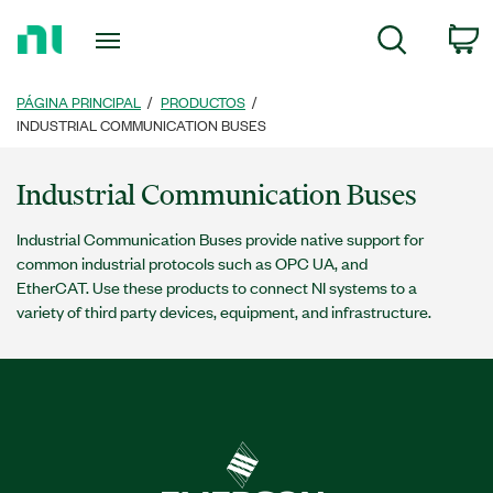
Regresar
c
Búsqueda
a
la
página
PÁGINA PRINCIPAL
PRODUCTOS
principal
INDUSTRIAL COMMUNICATION BUSES
Industrial Communication Buses
Industrial Communication Buses provide native support for
common industrial protocols such as OPC UA, and
EtherCAT. Use these products to connect NI systems to a
variety of third party devices, equipment, and infrastructure.