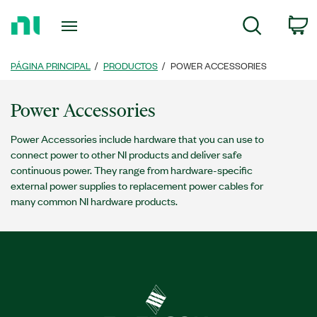
Regresar
c
Búsqueda
a
la
página
PÁGINA PRINCIPAL
PRODUCTOS
POWER ACCESSORIES
principal
Power Accessories
Power Accessories include hardware that you can use to
connect power to other NI products and deliver safe
continuous power. They range from hardware-specific
external power supplies to replacement power cables for
many common NI hardware products.