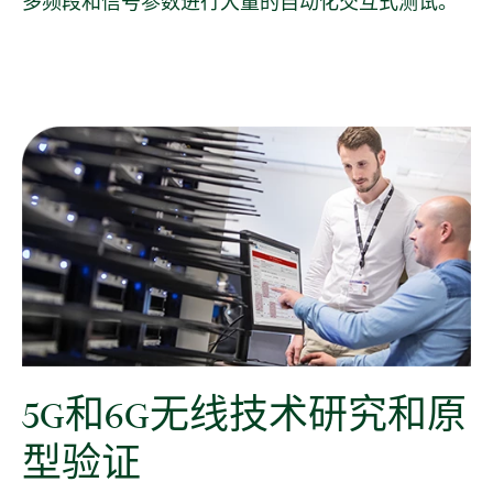
多频段和信号参数进行大量的自动化交互式测试。
5G
和
6G
无线
技术
研究
和
原
型
验证