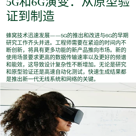
5G
和
6G
演变：
从
原型
验
证
到
制造
蜂窝技术迅速发展——5G的推出和改进与6G的早期
研究工作齐头并进。工程师需要在紧迫的时间内不
断创新，将具有更多功能的新产品推向市场。新的
使用场景要求更高的数据传输速率以及更好的频谱
和能效，这导致设计复杂性不断增加。无论是研究
和原型验证还是高速自动化测试，快速生成结果都
是推出新一代无线系统和网络的关键。