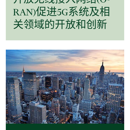
RAN)
促进
5G
系统
及
相
关
领域
的
开放
和
创新