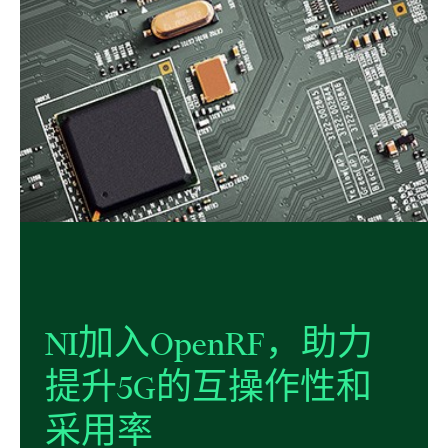
NI
加入
OpenRF，
助力
提升
5G
的
互
操作性
和
采用率