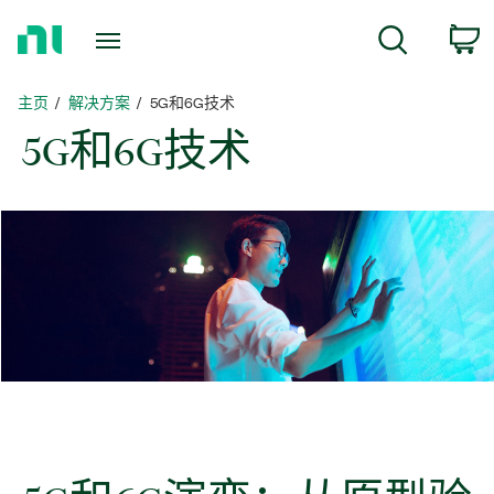
返
c
搜索
回
主
页
主页
解决方案
5G和6G技术
5G
和
6G
技术