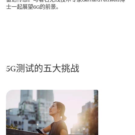
士一起展望6G的前景。
5G
测试
的
五大
挑战