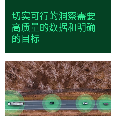
切实
可行
的
洞察
需要
高
质量
的
数据
和
明确
的
目标