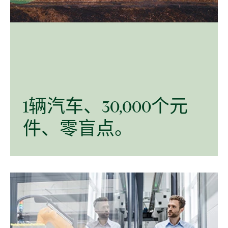
1
辆
汽车、
30,000
个
元
件、
零
盲点。