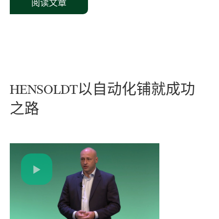
阅读文章
HENSOLDT
以
自动
化
铺
就
成功
之路
Play
Video