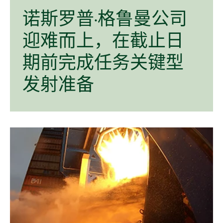
诺
斯
罗
普
·
格
鲁
曼
公司
迎
难
而
上，
在
截止
日
期
前
完成
任务
关键
型
发射
准备