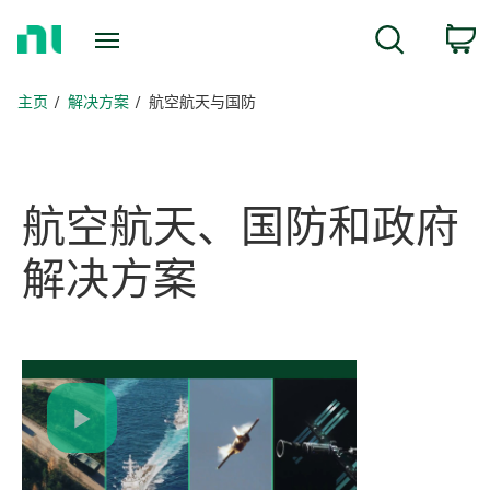
返
c
搜索
回
主
页
主页
解决方案
航空航天与国防
航空
航天、
国防
和
政府
解决
方案
Play
Video