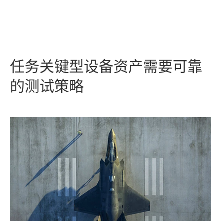
任务
关键
型
设备
资产
需要
可靠
的
测试
策略