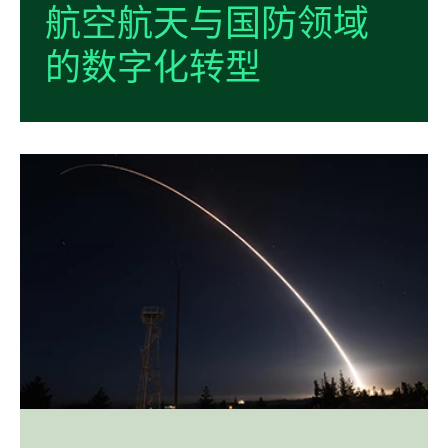
航空
航天
与
国防
领域
的
数字
化
转型