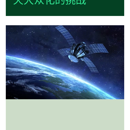
天
大众
化
的
挑战