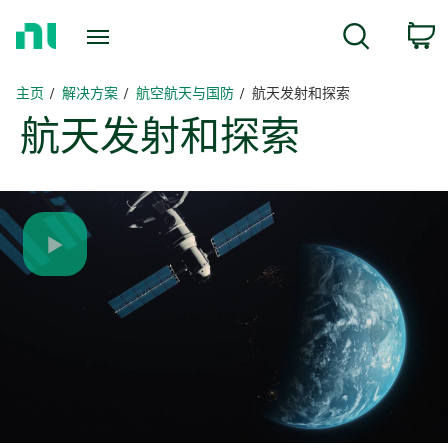
返
c
搜索
回
主
页
主页
解决方案
航空航天与国防
航天发射和探索
航天
发射
和
探索
Play
Video