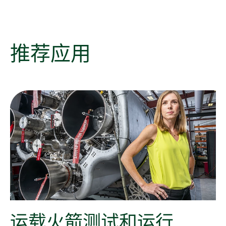
推荐
应用
运载
火箭
测试
和
运行