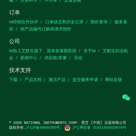
订单
NI经销合作伙伴
订单状态和历史记录
报价查询
服务条
款
按产品编号订购或请求报价
公司
NI加入艾默生旗下，迎来发展新阶段
关于NI
艾默生职业机
会
新闻中心
供应链/质量
活动
技术支持
下载
产品文档
激活产品
提交服务申请
网站反馈
we
©
2026
NATIONAL INSTRUMENTS CORP. 恩艾 (中国) 仪器有限公司
版权所有.
沪ICP备09002359号.
沪公网安备 31011502018878号