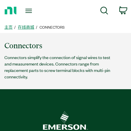
返
c
搜索
回
主
页
主页
在线商城
CONNECTORS
Connectors
Connectors simplify the connection of signal wires to test
and measurement devices. Connectors range from
replacement parts to screw terminal blocks with multi-pin
connectivity.