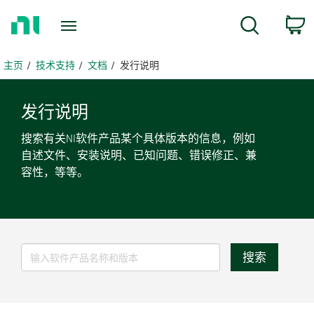
返
c
搜索
回
主
页
主页
技术支持
文档
发行说明
发行
说明
搜索有关NI软件产品某个具体版本的信息，例如
自述文件、安装说明、已知问题、错误修正、兼
容性，等等。
搜索