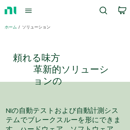
ホ
c
検索
ー
ム
ペ
ホーム
ソリューション
ー
ジ
に
戻
頼れる
味方
る
革新
的
ソリューシ
ョンの
NIの自動テストおよび自動計測シス
テムでブレークスルーを形にできま
す。ハードウェア、ソフトウェア、