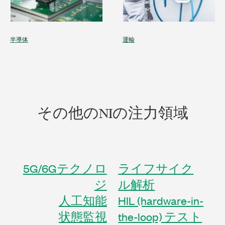
半導体
運輸
その他
の
NI
の
注力
領域
5G/6Gテクノロ
ライフサイク
ジ
ル解析
人工知能
HIL (hardware-in-
状態監視
the-loop) テスト