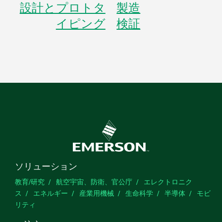
設計とプロトタ
製造
イピング
検証
ソリューション
教育/研究
航空宇宙、防衛、官公庁
エレクトロニク
ス
エネルギー
産業用機械
生命科学
半導体
モビ
リティ