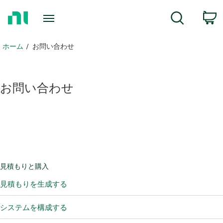
ホ
c
検索
ー
ム
ペ
ホーム
お問い合わせ
ー
ジ
に
お
問い合わせ
戻
る
見積もりと購入
見積もりを生成する
システムを構成する