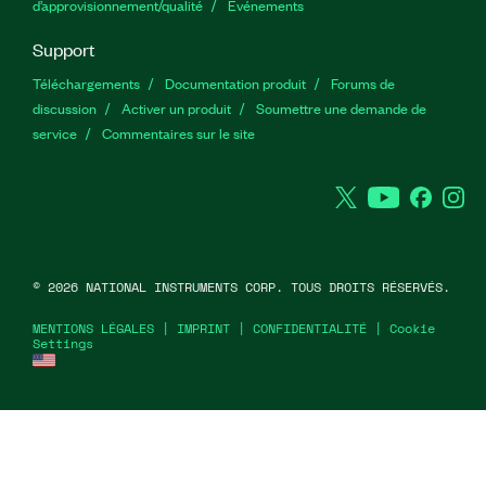
d’approvisionnement/qualité
Événements
Support
Téléchargements
Documentation produit
Forums de
discussion
Activer un produit
Soumettre une demande de
service
Commentaires sur le site
Twitter
YouTube
Faceb
In
©
2026
NATIONAL INSTRUMENTS CORP. TOUS DROITS RÉSERVÉS.
MENTIONS LÉGALES
|
IMPRINT
|
CONFIDENTIALITÉ
|
Cookie
Settings