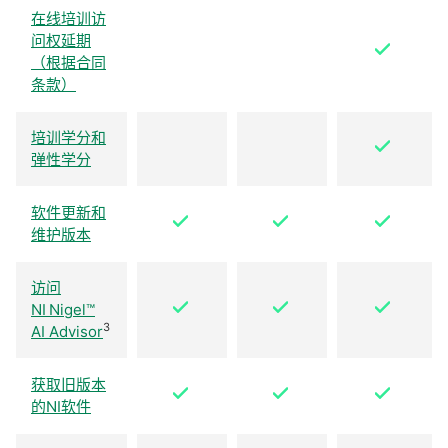
在线培训访
问权延期
（根据合同
条款）
培训学分和
弹性学分
软件更新和
维护版本
访问
NI Nigel™
3
AI Advisor
获取旧版本
的NI软件