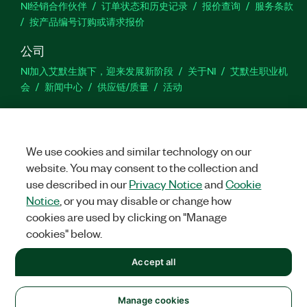
NI经销合作伙伴
订单状态和历史记录
报价查询
服务条款
按产品编号订购或请求报价
公司
NI加入艾默生旗下，迎来发展新阶段
关于NI
艾默生职业机
会
新闻中心
供应链/质量
活动
技术支持
下载
产品文档
激活产品
提交服务申请
网站反馈
We use cookies and similar technology on our
website. You may consent to the collection and
we
use described in our
Privacy Notice
and
Cookie
Notice
, or you may disable or change how
cookies are used by clicking on "Manage
cookies" below.
©
2026
NATIONAL INSTRUMENTS CORP. 恩艾 (中国) 仪器有限公司
版权所有.
沪ICP备09002359号.
沪公网安备 31011502018878号
Accept all
+1 877 388 1952
法律信息
|
IMPRINT
|
隐私权政策
|
Manage cookies
United States
Manage cookies