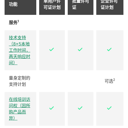
单用户许
批量许可
企业许可
功能
可证计划
证
证计划
1
服务
技术支持
（8×5本地
工作时间，
两天响应时
间）
量身定制的
2
可选
支持计划
在线培训访
问权（因所
购产品而
异）