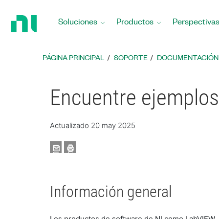
Regresar
a
Soluciones
Productos
Perspectiva
la
página
principal
PÁGINA PRINCIPAL
SOPORTE
DOCUMENTACIÓN
Encuentre ejemplos 
Actualizado 20 may 2025
Información general
Los productos de software de NI como LabVIEW,