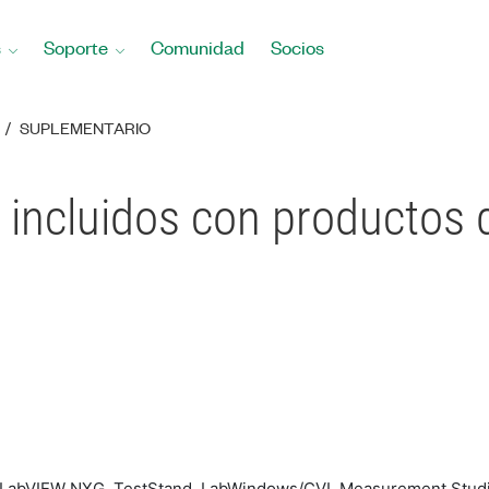
s
Soporte
Comunidad
Socios
SUPLEMENTARIO
incluidos con productos 
 LabVIEW NXG, TestStand, LabWindows/CVI, Measurement Studi