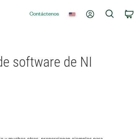
Mi cuenta
Búsqueda
Contáctenos
co
de software de NI
o y muchos otros, proporcionan ejemplos para